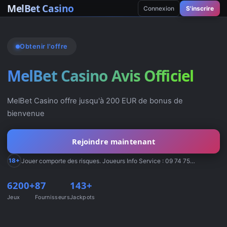
MelBet Casino
Connexion
S'inscrire
Obtenir l'offre
MelBet Casino Avis Officiel
MelBet Casino offre jusqu'à 200 EUR de bonus de
bienvenue
Rejoindre maintenant
18+
Jouer comporte des risques. Joueurs Info Service : 09 74 75…
6200+
87
143+
Jeux
Fournisseurs
Jackpots