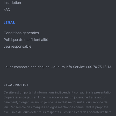
Inscription
FAQ
LÉGAL
Conditions générales
Politique de confidentialité
Jeu responsable
Jouer comporte des risques. Joueurs Info Service : 09 74 75 13 13.
LEGAL NOTICE
Ce site est un portail d'informations indépendant consacré à la présentation
d'opérateurs de jeux en ligne. Il n'accepte aucun joueur, ne traite aucun
paiement, n'organise aucun jeu de hasard et ne fournit aucun service de
jeu. L'ensemble des marques et logos mentionnés demeurent la propriété
exclusive de leurs détenteurs respectifs. Les liens vers des opérateurs tiers