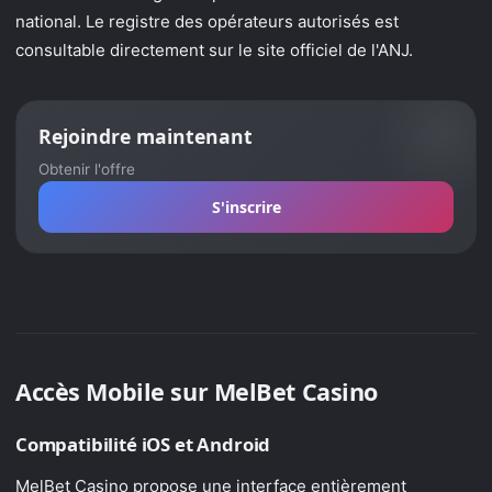
national. Le registre des opérateurs autorisés est
consultable directement sur le site officiel de l'ANJ.
Rejoindre maintenant
Obtenir l'offre
S'inscrire
Accès Mobile sur MelBet Casino
Compatibilité iOS et Android
MelBet Casino propose une interface entièrement