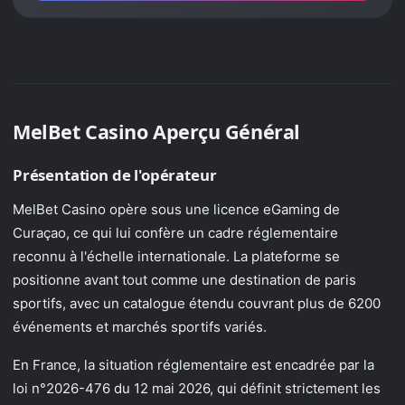
MelBet Casino Aperçu Général
Présentation de l'opérateur
MelBet Casino opère sous une licence eGaming de
Curaçao, ce qui lui confère un cadre réglementaire
reconnu à l'échelle internationale. La plateforme se
positionne avant tout comme une destination de paris
sportifs, avec un catalogue étendu couvrant plus de 6200
événements et marchés sportifs variés.
En France, la situation réglementaire est encadrée par la
loi n°2026-476 du 12 mai 2026, qui définit strictement les