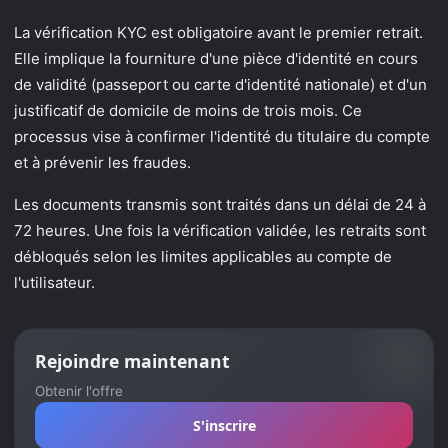
La vérification KYC est obligatoire avant le premier retrait.
Elle implique la fourniture d'une pièce d'identité en cours
de validité (passeport ou carte d'identité nationale) et d'un
justificatif de domicile de moins de trois mois. Ce
processus vise à confirmer l'identité du titulaire du compte
et à prévenir les fraudes.
Les documents transmis sont traités dans un délai de 24 à
72 heures. Une fois la vérification validée, les retraits sont
débloqués selon les limites applicables au compte de
l'utilisateur.
Rejoindre maintenant
Obtenir l'offre
S'inscrire