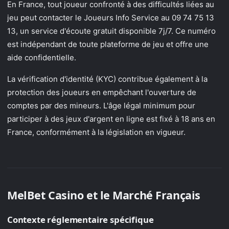
En France, tout joueur confronté à des difficultés liées au
jeu peut contacter le Joueurs Info Service au 09 74 75 13
13, un service d'écoute gratuit disponible 7j/7. Ce numéro
est indépendant de toute plateforme de jeu et offre une
aide confidentielle.
La vérification d'identité (KYC) contribue également à la
protection des joueurs en empêchant l'ouverture de
comptes par des mineurs. L'âge légal minimum pour
participer à des jeux d'argent en ligne est fixé à 18 ans en
France, conformément à la législation en vigueur.
MelBet Casino et le Marché Français
Contexte réglementaire spécifique