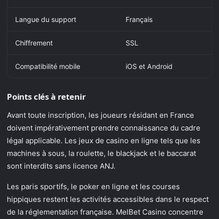
Langue du support
Français
Chiffrement
SSL
Compatibilité mobile
iOS et Android
Points clés à retenir
Avant toute inscription, les joueurs résidant en France
doivent impérativement prendre connaissance du cadre
légal applicable. Les jeux de casino en ligne tels que les
machines à sous, la roulette, le blackjack et le baccarat
sont interdits sans licence ANJ.
Les paris sportifs, le poker en ligne et les courses
hippiques restent les activités accessibles dans le respect
de la réglementation française. MelBet Casino concentre